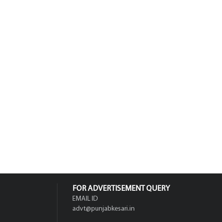
FOR ADVERTISEMENT QUERY
EMAIL ID
advt@punjabkesari.in