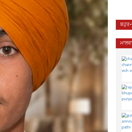
ਬਹੁਤ
ਮਾਲਵਾ