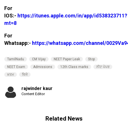
For
IOS:-
https://itunes.apple.com/in/app/id538323711?
mt=8
For
Whatsapp:-
https://whatsapp.com/channel/0029V
TamilNadu
CM Vijay
NEET Paper Leak
Stop
NEET Exam
Admissions
12th Class marks
ਨੀਟ ਪੇਪਰ
ਖ਼ਤਮ
ਵਿਜੇ
rajwinder kaur
Content Editor
Related News