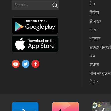
ਦੇਸ਼
ਵਿਦੇਸ਼
ਦੋਆਬਾ
ਮਾਝਾ
ਮਾਲਵਾ
ਤੜਕਾ ਪੰਜਾਬੀ
ਖੇਡ
ਵਪਾਰ
ਅੱਜ ਦਾ ਹੁਕਮ
ਗੈਜੇਟ