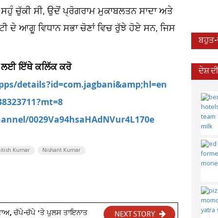
 ਸਹੁੰ ਚੁੱਕੀ ਸੀ, ਉਦੋਂ ਪ੍ਰੋਗਰਾਮ ਮੁਕਾਬਲਤਨ ਸਾਦਾ ਅਤੇ
ਦੇ ਆਗੂ ਵਿਧਾਨ ਸਭਾ ਚੋਣਾਂ ਵਿਚ ਰੁੱਝੇ ਹੋਏ ਸਨ, ਜਿਸ
ਬਹੁਤ
 ਲਈ ਇੱਥੇ ਕਲਿੱਕ ਕਰੋ
ਦੇਸ਼ 
apps/details?id=com.jagbani&amp;hl=en
538323711?mt=8
channel/0029Va94hsaHAdNVur4L170e
itish Kumar
Nishant Kumar
ਅ, ਚੱਪੇ-ਚੱਪੇ 'ਤੇ ਪੁਲਸ ਤਾਇਨਾਤ
NEXT STORY