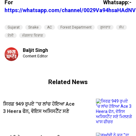
For Whatsapp:-
https://whatsapp.com/channel/0029Va94hsaHAdNV
Gujarat
Snake
AC
Forest Department
ਗੁਜਰਾਤ
ਸੱਪ
ਏਸੀ
ਜੰਗਲਾਤ ਵਿਭਾਗ
Baljit Singh
Content Editor
Related News
ਸਿਰਫ਼ 949 ਰੁਪਏ ''ਚ ਲਾਂਚ ਹੋਇਆ Ace
3 Heera ਫੋਨ, ਵੋਇਸ ਅਸਿਸਟੈਂਟ ਸਣੇ
ਮਿਲਣਗੇ ਖਾਸ ਫੀਚਰ