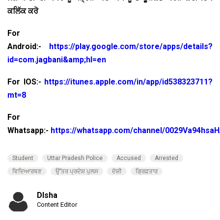
ਕਲਿੱਕ ਕਰੋ
For
Android:-
https://play.google.com/store/apps/details?
id=com.jagbani&amp;hl=en
For IOS:-
https://itunes.apple.com/in/app/id538323711?
mt=8
For
Whatsapp:-
https://whatsapp.com/channel/0029Va94hsa
Student
Uttar Pradesh Police
Accused
Arrested
ਵਿਦਿਆਰਥਣ
ਉੱਤਰ ਪ੍ਰਦੇਸ਼ ਪੁਲਸ
ਦੋਸ਼ੀ
ਗ੍ਰਿਫ਼ਤਾਰ
DIsha
Content Editor