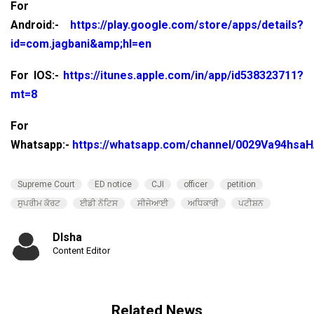
For
Android:-
https://play.google.com/store/apps/details?
id=com.jagbani&amp;hl=en
For IOS:-
https://itunes.apple.com/in/app/id538323711?
mt=8
For
Whatsapp:-
https://whatsapp.com/channel/0029Va94hsa
Supreme Court
ED notice
CJI
officer
petition
ਸੁਪਰੀਮ ਕੋਰਟ
ਈਡੀ ਨੋਟਿਸ
ਸੀਜੇਆਈ
ਅਧਿਕਾਰੀ
ਪਟੀਸ਼ਨ
DIsha
Content Editor
Related News