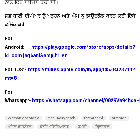
ਨਾਲ ਇਹ ਸਾਜਿਸ਼ ਰਚੀ ਸੀ।
ਜਗ ਬਾਣੀ ਈ-ਪੇਪਰ ਨੂੰ ਪੜ੍ਹਨ ਅਤੇ ਐਪ ਨੂੰ ਡਾਊਨਲੋਡ ਕਰਨ ਲਈ ਇੱਥੇ
ਕਲਿੱਕ ਕਰੋ
For
Android:-
https://play.google.com/store/apps/details?
id=com.jagbani&amp;hl=en
For IOS:-
https://itunes.apple.com/in/app/id538323711?
mt=8
For
Whatsapp:-
https://whatsapp.com/channel/0029Va94hsa
Woman constable
Yogi Adityanath
threatened
arrested
ਮਹਿਲਾ ਕਾਂਸਟੇਬਲ
ਯੋਗੀ ਆਦਿਤਿਆਨਾਥ
ਧਮਕੀ
ਗ੍ਰਿਫ਼ਤਾਰ