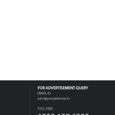
FOR ADVERTISEMENT QUERY
EMAIL ID
advt@punjabkesari.in
TOLL FREE