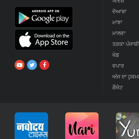
ਵਿਦੇਸ਼
ਦੋਆਬਾ
ਮਾਝਾ
ਮਾਲਵਾ
ਤੜਕਾ ਪੰਜਾਬੀ
ਖੇਡ
ਵਪਾਰ
ਅੱਜ ਦਾ ਹੁਕਮ
ਗੈਜੇਟ