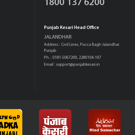
1800 137 6200
Punjab Kesari Head Office
JALANDHAR
Address : Civil Lines, Pucca Bagh Jalandhar
Punjab
Ph. : 0181-5067200, 2280104-107
Email :
support@punjabkesari.in