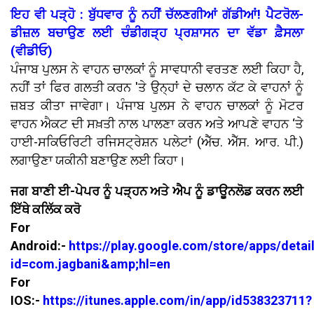
ਇਹ ਵੀ ਪੜ੍ਹੋ : ਬੁੱਧਵਾਰ ਨੂੰ ਨਹੀਂ ਚੱਲਣਗੀਆਂ ਗੱਡੀਆਂ! ਪੈਟਰੋਲ-
ਡੀਜ਼ਲ ਬਚਾਉਣ ਲਈ ਚੰਡੀਗੜ੍ਹ ਪ੍ਰਸ਼ਾਸਨ ਦਾ ਵੱਡਾ ਫ਼ੈਸਲਾ
(ਵੀਡੀਓ)
ਪੰਜਾਬ ਪੁਲਸ ਨੇ ਵਾਹਨ ਚਾਲਕਾਂ ਨੂੰ ਸਾਵਧਾਨੀ ਵਰਤਣ ਲਈ ਕਿਹਾ ਹੈ,
ਨਹੀਂ ਤਾਂ ਫਿਰ ਗਲਤੀ ਕਰਨ 'ਤੇ ਉਨ੍ਹਾਂ ਦੇ ਚਲਾਨ ਕੱਟ ਕੇ ਵਾਹਨਾਂ ਨੂੰ
ਜ਼ਬਤ ਕੀਤਾ ਜਾਵੇਗਾ। ਪੰਜਾਬ ਪੁਲਸ ਨੇ ਵਾਹਨ ਚਾਲਕਾਂ ਨੂੰ ਮੋਟਰ
ਵਾਹਨ ਐਕਟ ਦੀ ਸਖ਼ਤੀ ਨਾਲ ਪਾਲਣਾ ਕਰਨ ਅਤੇ ਆਪਣੇ ਵਾਹਨ ‘ਤੇ
ਹਾਈ-ਸਕਿਓਰਿਟੀ ਰਜਿਸਟ੍ਰੇਸ਼ਨ ਪਲੇਟਾਂ (ਐੱਚ. ਐੱਸ. ਆਰ. ਪੀ.)
ਲਗਾਉਣਾ ਯਕੀਨੀ ਬਣਾਉਣ ਲਈ ਕਿਹਾ।
ਜਗ ਬਾਣੀ ਈ-ਪੇਪਰ ਨੂੰ ਪੜ੍ਹਨ ਅਤੇ ਐਪ ਨੂੰ ਡਾਊਨਲੋਡ ਕਰਨ ਲਈ
ਇੱਥੇ ਕਲਿੱਕ ਕਰੋ
For
Android:-
https://play.google.com/store/apps/detai
id=com.jagbani&amp;hl=en
For
IOS:-
https://itunes.apple.com/in/app/id538323711?