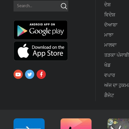
ਦੇਸ਼
ਵਿਦੇਸ਼
ਦੋਆਬਾ
ਮਾਝਾ
ਮਾਲਵਾ
ਤੜਕਾ ਪੰਜਾਬੀ
ਖੇਡ
ਵਪਾਰ
ਅੱਜ ਦਾ ਹੁਕਮ
ਗੈਜੇਟ