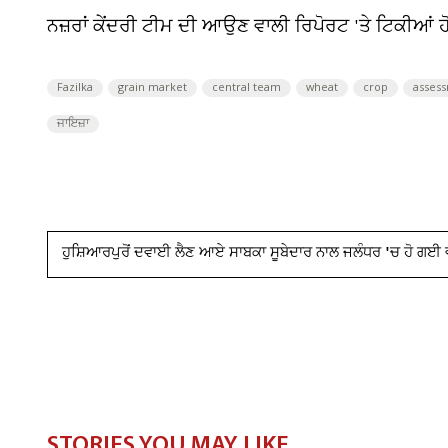
ਨਜ਼ਰਾਂ ਕੇਂਦਰੀ ਟੀਮ ਦੀ ਆਉਣ ਵਾਲੀ ਰਿਪੋਰਟ 'ਤੇ ਟਿਕੀਆਂ
Fazilka
grain market
central team
wheat
crop
asses
ਜਾਇਜ਼ਾ
ਹੁਸ਼ਿਆਰਪੁਰੋਂ ਦਵਾਈ ਲੈਣ ਆਏ ਸਾਬਕਾ ਸੂਬੇਦਾਰ ਨਾਲ ਜਲੰਧਰ 'ਚ ਹੋ ਗਈ 
STORIES YOU MAY LIKE