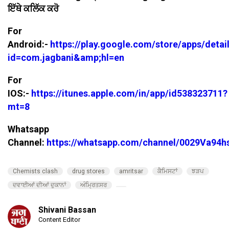
ਇੱਥੇ ਕਲਿੱਕ ਕਰੋ
For
Android:-
https://play.google.com/store/apps/detai
id=com.jagbani&amp;hl=en
For
IOS:-
https://itunes.apple.com/in/app/id538323711?
mt=8
Whatsapp
Channel:
https://whatsapp.com/channel/0029Va94
Chemists clash
drug stores
amritsar
ਕੈਮਿਸਟਾਂ
ਝੜਪ
ਦਵਾਈਆਂ ਦੀਆਂ ਦੁਕਾਨਾਂ
ਅੰਮ੍ਰਿਤਸਰ
Shivani Bassan
Content Editor