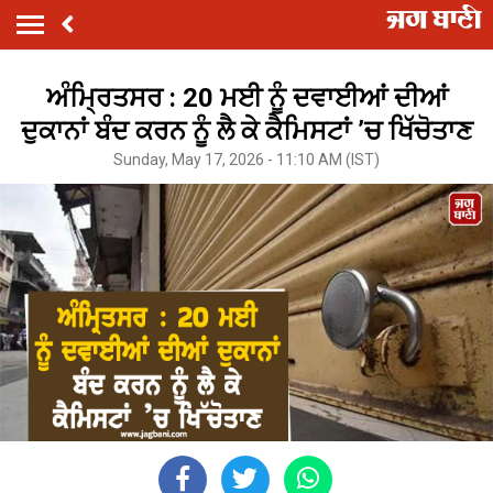
ਅੰਮ੍ਰਿਤਸਰ : 20 ਮਈ ਨੂੰ ਦਵਾਈਆਂ ਦੀਆਂ
ਦੁਕਾਨਾਂ ਬੰਦ ਕਰਨ ਨੂੰ ਲੈ ਕੇ ਕੈਮਿਸਟਾਂ ’ਚ ਖਿੱਚੋਤਾਣ
Sunday, May 17, 2026 - 11:10 AM (IST)