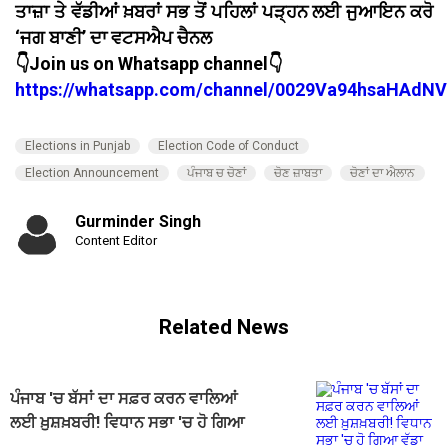
ਤਾਜ਼ਾ ਤੇ ਵੱਡੀਆਂ ਖ਼ਬਰਾਂ ਸਭ ਤੋਂ ਪਹਿਲਾਂ ਪੜ੍ਹਨ ਲਈ ਜੁਆਇਨ ਕਰੋ
‘ਜਗ ਬਾਣੀ’ ਦਾ ਵਟਸਐਪ ਚੈਨਲ
👇Join us on Whatsapp channel👇
https://whatsapp.com/channel/0029Va94hsaHAdNV
Elections in Punjab
Election Code of Conduct
Election Announcement
ਪੰਜਾਬ ਚ ਚੋਣਾਂ
ਚੋਣ ਜ਼ਾਬਤਾ
ਚੋਣਾਂ ਦਾ ਐਲਾਨ
Gurminder Singh
Content Editor
Related News
ਪੰਜਾਬ 'ਚ ਬੱਸਾਂ ਦਾ ਸਫ਼ਰ ਕਰਨ ਵਾਲਿਆਂ
ਲਈ ਖ਼ੁਸ਼ਖ਼ਬਰੀ! ਵਿਧਾਨ ਸਭਾ 'ਚ ਹੋ ਗਿਆ
ਵੱਡਾ ਐਲਾਨ