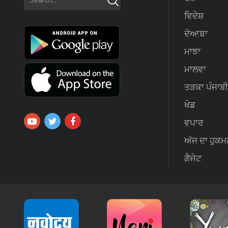
ਵਿਦੇਸ਼
ਦੋਆਬਾ
ਮਾਝਾ
ਮਾਲਵਾ
ਤੜਕਾ ਪੰਜਾਬੀ
ਖੇਡ
ਵਪਾਰ
ਅੱਜ ਦਾ ਹੁਕਮ
ਗੈਜੇਟ