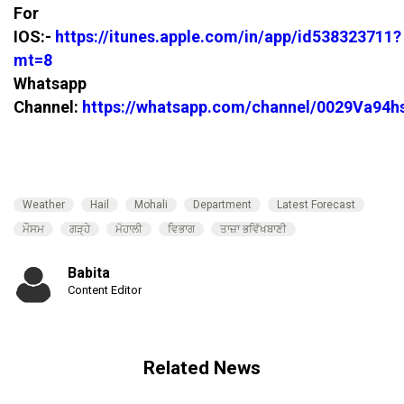
For
IOS:-
https://itunes.apple.com/in/app/id538323711?
mt=8
Whatsapp
Channel:
https://whatsapp.com/channel/0029Va94
Weather
Hail
Mohali
Department
Latest Forecast
ਮੌਸਮ
ਗੜ੍ਹੇ
ਮੋਹਾਲੀ
ਵਿਭਾਗ
ਤਾਜ਼ਾ ਭਵਿੱਖਬਾਣੀ
Babita
Content Editor
Related News