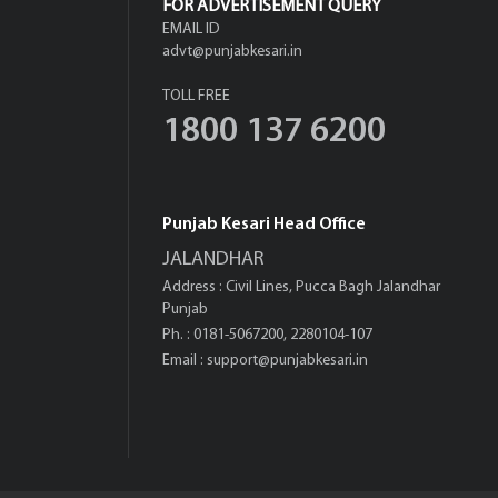
FOR ADVERTISEMENT QUERY
EMAIL ID
advt@punjabkesari.in
TOLL FREE
1800 137 6200
Punjab Kesari Head Office
JALANDHAR
Address : Civil Lines, Pucca Bagh Jalandhar
Punjab
Ph. : 0181-5067200, 2280104-107
Email :
support@punjabkesari.in