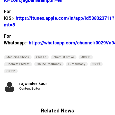
id=com.jagbani&amp;hl=en
For
IOS:-
https://itunes.apple.com/in/app/id538323711?
mt=8
For
Whatsapp:-
https://whatsapp.com/channel/0029V
Medicine Shops
Closed
chemist strike
AIOCD
Chemist Protest
Online Pharmacy
E-Pharmacy
ਦਵਾਈ
ਹੜਤਾਲ
rajwinder kaur
Content Editor
Related News