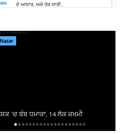
ਦੇ ਆਸਾਰ, ਅਜੇ ਤੱਕ ਜਾਰੀ...
ਰੇਲਵੇ ਦੀ ਵੱਡੀ ਕਾਰਵਾਈ, ਟਿਕਟ ਚੈਕਿੰਗ ਮੁਹਿੰਮ ਤਹਿਤ
ਜੁਲਾਈ ’ਚ 34,410 ਯਾਤਰੀਆਂ...
 Nazar
ਜੰਤਰ-ਮੰਤਰ ’ਤੇ ਪ੍ਰਦਰਸ਼ਨ ਕਰਨ ਵਾਲਿਆਂ ਦਾ ਕਿਸੇ ਵੀ
ਅੱਤਵਾਦੀ ਮਾਡਿਊਲ ਨਾਲ ਸਬੰਧ...
ਸੰਸਦ ’ਚ ‘ਕੰਮ ਨਹੀਂ ਤਾਂ ਤਨਖਾਹ ਨਹੀਂ’ ਦਾ ਸਿਧਾਂਤ ਲਾਗੂ
ਕੀਤਾ ਜਾਵੇ : ਸ਼ਾਂਤਾ...
ਸ਼੍ਰੀਲੰਕਾ ਦੀ ਜੇਲ੍ਹ ਚ ਹੋਈ ਝੜਪ, ਦੋ ਕੈਦੀਆ
ਮੌਤ ਤੇ ਕਈ ਜ਼ਖਮੀ