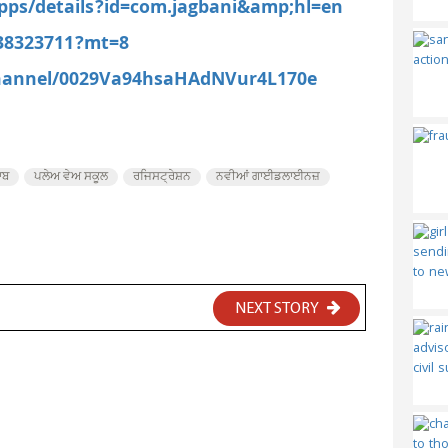
apps/details?id=com.jagbani&amp;hl=en
538323711?mt=8
channel/0029Va94hsaHAdNVur4L170e
ਾਬ
ਪਲੇਅ ਵੇਅ ਸਕੂਲ
ਰਜਿਸਟ੍ਰੇਸ਼ਨ
ਨਵੀਆਂ ਗਾਈਡਲਾਈਨਜ਼
NEXT STORY