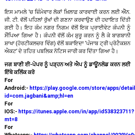
ਇਸ ਮਾਮਲੇ ’ਚ ਜ਼ਿੰਮੇਵਾਰ ਲੋਕਾਂ ਖ਼ਿਲਾਫ਼ ਕਾਰਵਾਈ ਕਰਨ ਲਈ ਐੱਨ.
ਜੀ. ਟੀ. ਵੱਲੋਂ ਪਹਿਲਾਂ ਰੁੱਖਾਂ ਦੀ ਗਣਨਾ ਕਰਵਾਉਣ ਦੀ ਹਦਾਇਤ ਦਿੱਤੀ
ਗਈ ਹੈ। ਇਹ ਕੰਮ ਨਗਰ ਨਿਗਮ ਵੱਲੋਂ ਇਕ ਪ੍ਰਾਈਵੇਟ ਕੰਪਨੀ ਨੂੰ
ਸੌਂਪਿਆ ਗਿਆ ਹੈ। ਕੰਪਨੀ ਵੱਲੋਂ ਕੰਮ ਸ਼ੁਰੂ ਕਰਨ ਨੂੰ ਲੈ ਕੇ ਬਾਗਬਾਨੀ
ਸ਼ਾਖਾ (ਹੋਰਟੀਕਲਚਰ ਵਿੰਗ) ਵੱਲੋਂ ਬਕਾਇਦਾ ‘ਪੰਜਾਬ ਟ੍ਰੀ ਪ੍ਰੋਟੈਕਸ਼ਨ
ਐਕਟ’ ਦੇ ਤਹਿਤ ਪਬਲਿਕ ਨੋਟਿਸ ਜਾਰੀ ਕਰ ਦਿੱਤਾ ਗਿਆ ਹੈ।
ਜਗ ਬਾਣੀ ਈ-ਪੇਪਰ ਨੂੰ ਪੜ੍ਹਨ ਅਤੇ ਐਪ ਨੂੰ ਡਾਊਨਲੋਡ ਕਰਨ ਲਈ
ਇੱਥੇ ਕਲਿੱਕ ਕਰੋ
For
Android:-
https://play.google.com/store/apps/detai
id=com.jagbani&amp;hl=en
For
IOS:-
https://itunes.apple.com/in/app/id538323711?
mt=8
For
Whatsapp:-
https://whatsapp.com/channel/0029V