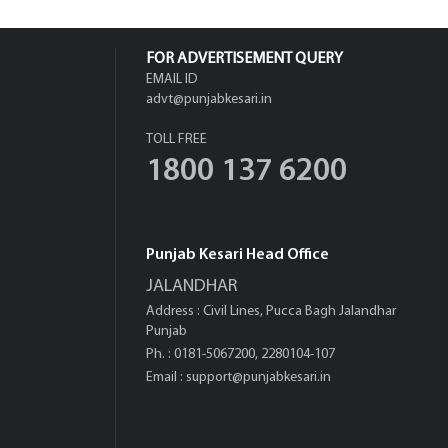
FOR ADVERTISEMENT QUERY
EMAIL ID
advt@punjabkesari.in
TOLL FREE
1800 137 6200
Punjab Kesari Head Office
JALANDHAR
Address : Civil Lines, Pucca Bagh Jalandhar
Punjab
Ph. : 0181-5067200, 2280104-107
Email :
support@punjabkesari.in