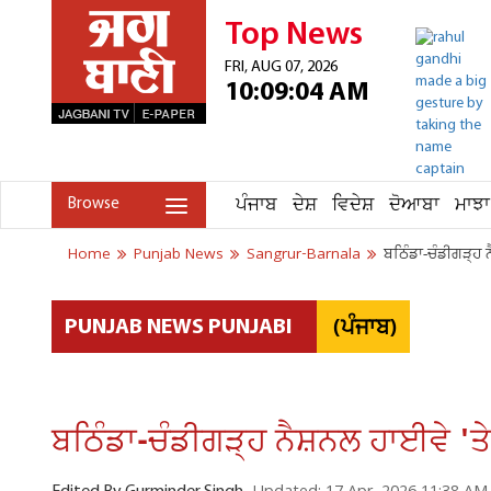
Top News
FRI, AUG 07, 2026
10:09:04 AM
ਪੰਜਾਬ
ਦੇਸ਼
ਵਿਦੇਸ਼
ਦੋਆਬਾ
ਮਾਝਾ
Browse
Home
Punjab News
Sangrur-Barnala
ਬਠਿੰਡਾ-ਚੰਡੀਗੜ੍ਹ ਨ
(ਪੰਜਾਬ)
PUNJAB NEWS PUNJABI
ਬਠਿੰਡਾ-ਚੰਡੀਗੜ੍ਹ ਨੈਸ਼ਨਲ ਹਾਈਵੇ 'ਤ