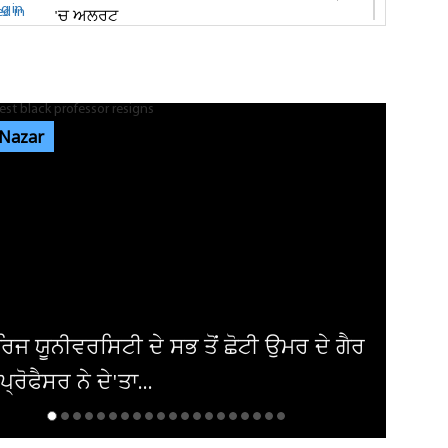
'ਚ ਅਲਰਟ
ਜਿਮਖਾਨਾ ਕਲੱਬ ਦੀਆਂ ਚੋਣਾਂ 'ਚ ਬਣਦਾ ਦਿਸ ਰਿਹਾ ਹੈ
ਥਰਡ ਫਰੰਟ, ਮੁਕਾਬਲਾ ਦਿਲਚਸਪ...
 Nazar
ਜਲੰਧਰ 'ਚ ਗੁਰੂ ਨਾਨਕ ਮਿਸ਼ਨ ਚੌਕ ਨੇੜੇ ਸਥਿਤ D-Mart
'ਚ ਲੱਗੀ ਅੱਗ! ਪਈਆਂ...
ਸ਼੍ਰੀ ਦੇਵੀ ਤਲਾਬ ਮੰਦਿਰ 'ਚ ਹੋਏ ਪਥਰਾਅ ਦਾ ਮਾਮਲੇ
'ਚ ਵੱਡੀ ਅਪਡੇਟ! ਵਾਇਰਲ ਹੋਈ...
ਉਮਰ ਦੇ ਗੈਰ
ਅਮਰੀਕਾ ਨੇ ਇਰਾਕੀ ਏਅਰਾਲਾਈਨ ਤੋਂ ਹ
ਪਾਬੰਦੀ