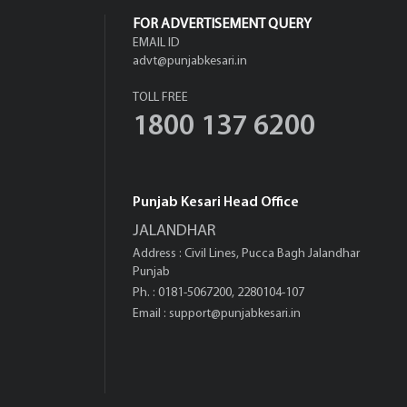
FOR ADVERTISEMENT QUERY
EMAIL ID
advt@punjabkesari.in
TOLL FREE
1800 137 6200
Punjab Kesari Head Office
JALANDHAR
Address : Civil Lines, Pucca Bagh Jalandhar
Punjab
Ph. : 0181-5067200, 2280104-107
Email :
support@punjabkesari.in