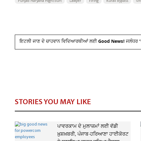
Punjab Haryana Highcourt
Lawyer
Firing
Kurali Bypass
ਪੰ
ਇਟਲੀ ਜਾਣ ਦੇ ਚਾਹਵਾਨ ਵਿਦਿਆਰਥੀਆਂ ਲਈ Good News! ਜਲੰਧਰ 'ਚ
STORIES YOU MAY LIKE
ਪਾਵਰਕਾਮ ਦੇ ਮੁਲਾਜ਼ਮਾਂ ਲਈ ਵੱਡੀ
ਖ਼ੁਸ਼ਖ਼ਬਰੀ, ਪੰਜਾਬ-ਹਰਿਆਣਾ ਹਾਈਕੋਰਟ