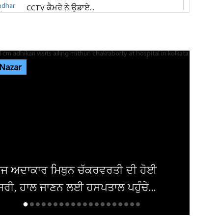
CCTV ਕੈਮਰੇ ਨੇ ਉਡਾਏ...
ਜਲੰਧਰ 'ਚ ਵਧੀ ਸੁਰੱਖਿਆ! ਚੱਪੇ-ਚੱਪੇ ਲੱਗੇ ਨਾਕੇ, ਮਹਿਲਾ
ਪੁਲਸ ਕਰਮਚਾਰੀਆਂ ਦੀ ਕਰ...
 Nazar
ਇਨ੍ਹਾਂ ਡਿਫਾਲਟਰਾਂ 'ਤੇ ਹੋ ਗਈ ਵੱਡੀ ਕਾਰਵਾਈ! ਟੈਕਸ
ਸਬੰਧੀ ਜਾਰੀ ਹੋਏ ਸਖ਼ਤ ਹੁਕਮ
ਜਲੰਧਰ ਜਿਮਖਾਨਾ ਕਲੱਬ ਦੀਆਂ ਚੋਣਾਂ ਸਤੰਬਰ ਤੱਕ ਟਲਣ
ਦੇ ਆਸਾਰ, ਅਜੇ ਤੱਕ ਜਾਰੀ...
ਦਮਿਸ਼ਕ 'ਚ ਬੰਬ ਧਮਾਕਾ, 14 ਲੋਕ ਜ਼ਖਮੀ