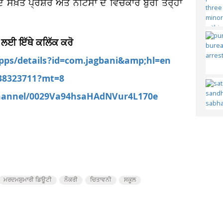
 ਸਖ਼ਤ ਪ੍ਰੈਸ਼ਰ ਅਤੇ ਨੋਟਿਸਾਂ ਦੇ ਵਿਚਕਾਰ ਬੁਰੀ ਤਰ੍ਹਾਂ
 ਲਈ ਇੱਥੇ ਕਲਿੱਕ ਕਰੋ
apps/details?id=com.jagbani&amp;hl=en
538323711?mt=8
channel/0029Va94hsaHAdNVur4L170e
ਮਰਦਮਸ਼ੁਮਾਰੀ ਡਿਊਟੀ
ਨੌਕਰੀ
ਚਿਤਾਵਨੀ
ਸਕੂਲ