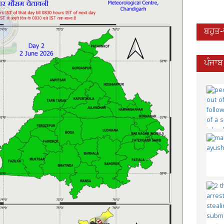
ਬਹੁਤ
ਪੰਜਾਬ