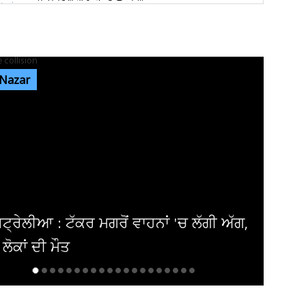
ਪੰਜਾਬ 'ਚ ਭਾਜਪਾ ਦੀ ਸਰਕਾਰ ਬਣਨ 'ਤੇ ਕਰਮਚਾਰੀਆਂ
ਨੂੰ ਮਿਲੇਗਾ ਉਨ੍ਹਾਂ ਦਾ ਪੂਰਾ...
 Nazar
ਬੇਵਜ੍ਹਾ ਚੇਨ ਪੁਲਿੰਗ ’ਤੇ ਆਰ. ਪੀ. ਐੱਫ. ਦਾ ਸ਼ਿਕੰਜਾ:
ਜੁਲਾਈ ’ਚ 150 ਮਾਮਲੇ...
ਪੰਜਾਬ ਦੀ ਧੀ ਨੇ ਵਿਦੇਸ਼ੀ ਧਰਤੀ ’ਤੇ ਗੱਡੇ ਝੰਡੇ, ਜਿੱਤਿਆ
‘ਕੈਨੇਡਾ ਵਰਲਡ 2026’...
ਾਮ ਹੋਵੇਗਾ ਦਿੱਗਜ ਅਦਾਕਾਰ ਦਾ ਘਰ ! ਕਰੋੜਾਂ
ਰਜ਼ਾ ਨਾ ਮੋੜਨ 'ਤੇ ਬੈਂਕ...