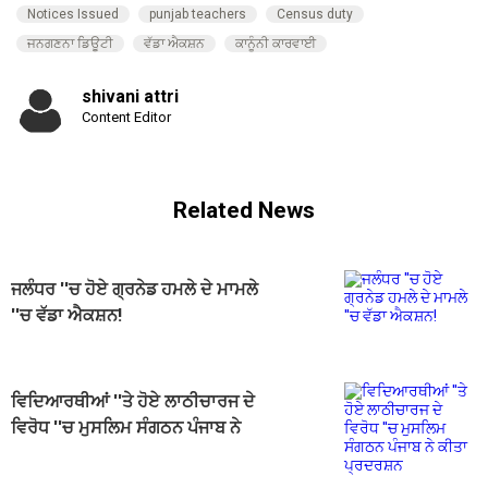
Notices Issued
punjab teachers
Census duty
ਜਨਗਣਨਾ ਡਿਊਟੀ
ਵੱਡਾ ਐਕਸ਼ਨ
ਕਾਨੂੰਨੀ ਕਾਰਵਾਈ
shivani attri
Content Editor
Related News
ਜਲੰਧਰ ''ਚ ਹੋਏ ਗ੍ਰਨੇਡ ਹਮਲੇ ਦੇ ਮਾਮਲੇ
''ਚ ਵੱਡਾ ਐਕਸ਼ਨ!
ਵਿਦਿਆਰਥੀਆਂ ''ਤੇ ਹੋਏ ਲਾਠੀਚਾਰਜ ਦੇ
ਵਿਰੋਧ ''ਚ ਮੁਸਲਿਮ ਸੰਗਠਨ ਪੰਜਾਬ ਨੇ
ਕੀਤਾ ਪ੍ਰਦਰਸ਼ਨ