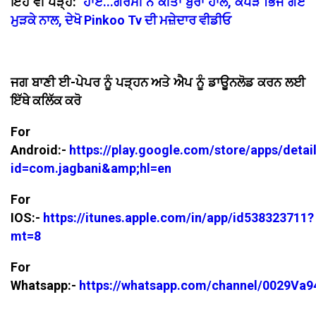
ਇਹ ਵੀ ਪੜ੍ਹੋ:
ਹਾਏ...ਗਰਮੀ ਨੇ ਕੀਤਾ ਬੁਰਾ ਹਾਲ, ਕੱਪੜੇ ਭਿੱਜ ਗਏ
ਮੁੜਕੇ ਨਾਲ, ਦੇਖੋ Pinkoo Tv ਦੀ ਮਜ਼ੇਦਾਰ ਵੀਡੀਓ
ਜਗ ਬਾਣੀ ਈ-ਪੇਪਰ ਨੂੰ ਪੜ੍ਹਨ ਅਤੇ ਐਪ ਨੂੰ ਡਾਊਨਲੋਡ ਕਰਨ ਲਈ
ਇੱਥੇ ਕਲਿੱਕ ਕਰੋ
For
Android:-
https://play.google.com/store/apps/detai
id=com.jagbani&amp;hl=en
For
IOS:-
https://itunes.apple.com/in/app/id538323711?
mt=8
For
Whatsapp:-
https://whatsapp.com/channel/0029V