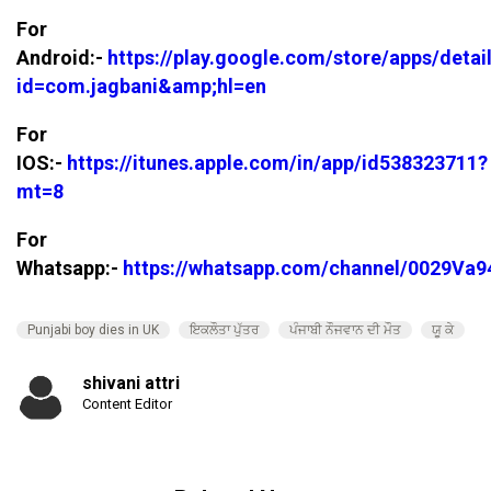
For
Android:-
https://play.google.com/store/apps/detai
id=com.jagbani&amp;hl=en
For
IOS:-
https://itunes.apple.com/in/app/id538323711?
mt=8
For
Whatsapp:-
https://whatsapp.com/channel/0029V
Punjabi boy dies in UK
ਇਕਲੌਤਾ ਪੁੱਤਰ
ਪੰਜਾਬੀ ਨੌਜਵਾਨ ਦੀ ਮੌਤ
ਯੂ ਕੇ
shivani attri
Content Editor