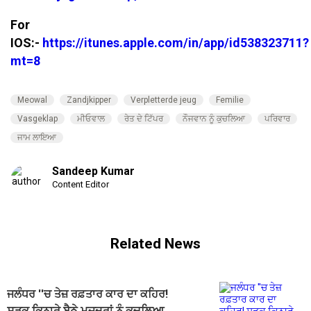
For
IOS:-
https://itunes.apple.com/in/app/id538323711?
mt=8
Meowal
Zandjkipper
Verpletterde jeug
Femilie
Vasgeklap
ਮੀਓਵਾਲ
ਰੇਤ ਦੇ ਟਿੱਪਰ
ਨੌਜਵਾਨ ਨੂੰ ਕੁਚਲਿਆ
ਪਰਿਵਾਰ
ਜਾਮ ਲਾਇਆ
Sandeep Kumar
Content Editor
Related News
ਜਲੰਧਰ ''ਚ ਤੇਜ਼ ਰਫ਼ਤਾਰ ਕਾਰ ਦਾ ਕਹਿਰ!
ਸੜਕ ਕਿਨਾਰੇ ਬੈਠੇ ਮਜ਼ਦੂਰਾਂ ਨੂੰ ਕੁਚਲਿਆ