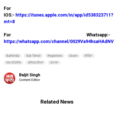
For
IOS:-
https://itunes.apple.com/in/app/id538323711?
mt=8
For Whatsapp:-
https://whatsapp.com/channel/0029Va94hsaHAdNV
Bathinda
Sub Tehsil
Registries
Scam
ਬਠਿੰਡਾ
ਸਬ ਤਹਿਸੀਲ
ਰਜਿਸਟਰੀਆਂ
ਘੋਟਾਲਾ
Baljit Singh
Content Editor
Related News