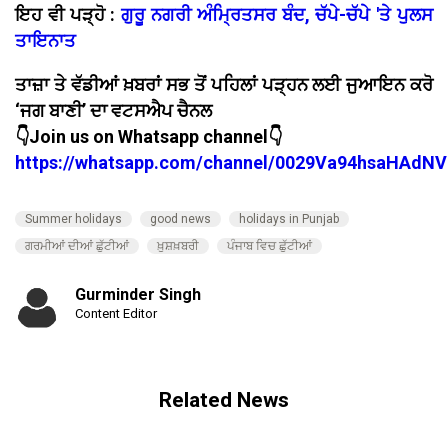
ਇਹ ਵੀ ਪੜ੍ਹੋ :
ਗੁਰੂ ਨਗਰੀ ਅੰਮ੍ਰਿਤਸਰ ਬੰਦ, ਚੱਪੇ-ਚੱਪੇ 'ਤੇ ਪੁਲਸ
ਤਾਇਨਾਤ
ਤਾਜ਼ਾ ਤੇ ਵੱਡੀਆਂ ਖ਼ਬਰਾਂ ਸਭ ਤੋਂ ਪਹਿਲਾਂ ਪੜ੍ਹਨ ਲਈ ਜੁਆਇਨ ਕਰੋ
‘ਜਗ ਬਾਣੀ’ ਦਾ ਵਟਸਐਪ ਚੈਨਲ
👇Join us on Whatsapp channel👇
https://whatsapp.com/channel/0029Va94hsaHAdNV
Summer holidays
good news
holidays in Punjab
ਗਰਮੀਆਂ ਦੀਆਂ ਛੁੱਟੀਆਂ
ਖ਼ੁਸ਼ਖ਼ਬਰੀ
ਪੰਜਾਬ ਵਿਚ ਛੁੱਟੀਆਂ
Gurminder Singh
Content Editor
Related News