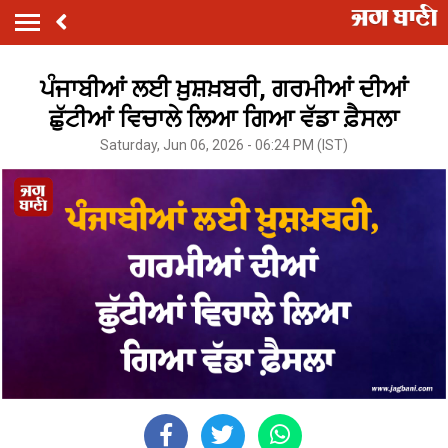
ਪੰਜਾਬੀਆਂ ਲਈ ਖ਼ੁਸ਼ਖ਼ਬਰੀ, ਗਰਮੀਆਂ ਦੀਆਂ
ਛੁੱਟੀਆਂ ਵਿਚਾਲੇ ਲਿਆ ਗਿਆ ਵੱਡਾ ਫ਼ੈਸਲਾ
Saturday, Jun 06, 2026 - 06:24 PM (IST)