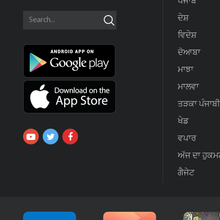
ਪੰਜਾਬ
ਦੇਸ਼
ਵਿਦੇਸ਼
ਦੋਆਬਾ
ਮਾਝਾ
ਮਾਲਵਾ
ਤੜਕਾ ਪੰਜਾਬੀ
ਖੇਡ
ਵਪਾਰ
ਅੱਜ ਦਾ ਹੁਕਮ
ਗੈਜੇਟ