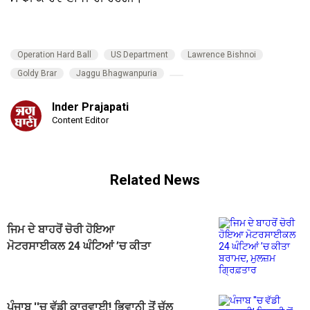
Operation Hard Ball
US Department
Lawrence Bishnoi
Goldy Brar
Jaggu Bhagwanpuria
Inder Prajapati
Content Editor
Related News
ਜਿਮ ਦੇ ਬਾਹਰੋਂ ਚੋਰੀ ਹੋਇਆ
ਮੋਟਰਸਾਈਕਲ 24 ਘੰਟਿਆਂ ’ਚ ਕੀਤਾ
ਬਰਾਮਦ, ਮੁਲਜ਼ਮ ਗ੍ਰਿਫ਼ਤਾਰ
ਪੰਜਾਬ ''ਚ ਵੱਡੀ ਕਾਰਵਾਈ! ਭਿਵਾਨੀ ਤੋਂ ਚੱਲ