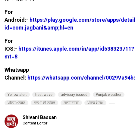
For
Android:-
https://play.google.com/store/apps/detai
id=com.jagbani&amp;hl=en
For
IOS:-
https://itunes.apple.com/in/app/id538323711?
mt=8
Whatsapp
Channel:
https://whatsapp.com/channel/0029Va94
Yellow alert
heat wave
advisory issued
Punjab weather
ਪੀਲਾ ਅਲਰਟ
ਗਰਮੀ ਦੀ ਲਹਿਰ
ਸਲਾਹ ਜਾਰੀ
ਪੰਜਾਬ ਮੌਸਮ
Shivani Bassan
Content Editor