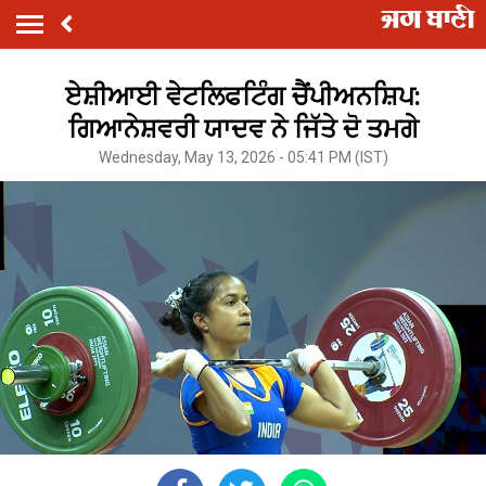
ਏਸ਼ੀਆਈ ਵੇਟਲਿਫਟਿੰਗ ਚੈਂਪੀਅਨਸ਼ਿਪ:
ਗਿਆਨੇਸ਼ਵਰੀ ਯਾਦਵ ਨੇ ਜਿੱਤੇ ਦੋ ਤਮਗੇ
Wednesday, May 13, 2026 - 05:41 PM (IST)