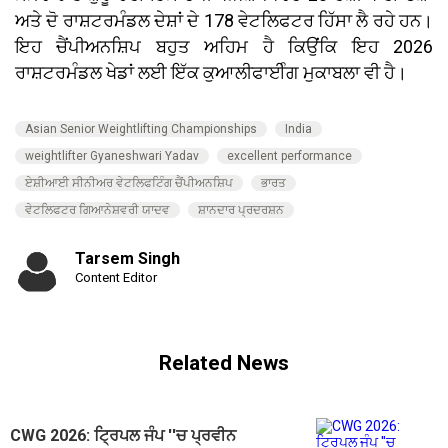
ਅਤੇ ਦੋ ਰਾਸ਼ਟਰਮੰਡਲ ਦੇਸ਼ਾਂ ਦੇ 178 ਵੇਟਲਿਫਟਰ ਹਿੱਸਾ ਲੈ ਰਹੇ ਹਨ।
ਇਹ ਚੈਂਪੀਅਨਸ਼ਿਪ ਬਹੁਤ ਅਹਿਮ ਹੈ ਕਿਉਂਕਿ ਇਹ 2026
ਰਾਸ਼ਟਰਮੰਡਲ ਖੇਡਾਂ ਲਈ ਇੱਕ ਕੁਆਲੀਫਾਈੰਗ ਮੁਕਾਬਲਾ ਵੀ ਹੈ।
Asian Senior Weightlifting Championships
India
weightlifter Gyaneshwari Yadav
excellent performance
ਏਸ਼ੀਆਈ ਸੀਨੀਅਰ ਵੇਟਲਿਫਟਿੰਗ ਚੈਂਪੀਅਨਸ਼ਿਪ
ਭਾਰਤ
ਵੇਟਲਿਫਟਰ ਗਿਆਨੇਸ਼ਵਰੀ ਯਾਦਵ
ਸ਼ਾਨਦਾਰ ਪ੍ਰਦਰਸ਼ਨ
Tarsem Singh
Content Editor
Related News
CWG 2026: ਟ੍ਰਿਪਲ ਜੰਪ ''ਚ ਪ੍ਰਵੀਨ