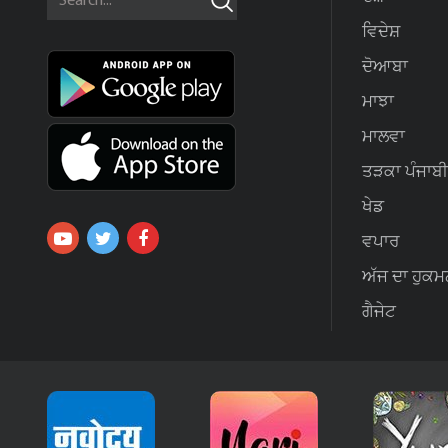
ਵਿਦੇਸ਼
ਦੋਆਬਾ
ਮਾਝਾ
ਮਾਲਵਾ
ਤੜਕਾ ਪੰਜਾਬੀ
ਖੇਡ
ਵਪਾਰ
ਅੱਜ ਦਾ ਹੁਕਮ
ਗੈਜੇਟ