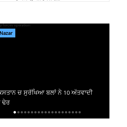
ਰੇਲਵੇ ਦੀ ਵੱਡੀ ਕਾਰਵਾਈ, ਟਿਕਟ ਚੈਕਿੰਗ ਮੁਹਿੰਮ ਤਹਿਤ
ਜੁਲਾਈ ’ਚ 34,410 ਯਾਤਰੀਆਂ...
 Nazar
ਜੰਤਰ-ਮੰਤਰ ’ਤੇ ਪ੍ਰਦਰਸ਼ਨ ਕਰਨ ਵਾਲਿਆਂ ਦਾ ਕਿਸੇ ਵੀ
ਅੱਤਵਾਦੀ ਮਾਡਿਊਲ ਨਾਲ ਸਬੰਧ...
ਸੰਸਦ ’ਚ ‘ਕੰਮ ਨਹੀਂ ਤਾਂ ਤਨਖਾਹ ਨਹੀਂ’ ਦਾ ਸਿਧਾਂਤ ਲਾਗੂ
ਕੀਤਾ ਜਾਵੇ : ਸ਼ਾਂਤਾ...
ਾਦੀ
ਸਕੂਲ ਗੋਲੀਬਾਰੀ ਅਪਡੇਟ : ਵਿਦਿਆਰਥੀਆਂ 
ਲੋਕਾਂ ਦੀ ਮੌਤ ਅਤੇ ਕਈ ਹੋਰ ਜ਼ਖਮੀ