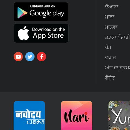
ਦੋਆਬਾ
ਮਾਝਾ
ਮਾਲਵਾ
ਤੜਕਾ ਪੰਜਾਬੀ
ਖੇਡ
ਵਪਾਰ
ਅੱਜ ਦਾ ਹੁਕਮ
ਗੈਜੇਟ