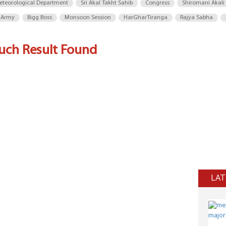
eteorological Department
Sri Akal Takht Sahib
Congress
Shiromani Akali
 Army
Bigg Boss
Monsoon Session
HarGharTiranga
Rajya Sabha
uch Result Found
LAT