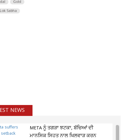
 dal
Gold
Lok Sabha
EST NEWS
META ਨੂੰ ਤਗੜਾ ਝਟਕਾ, ਬੱਚਿਆਂ ਦੀ
ਮਾਨਸਿਕ ਸਿਹਤ ਨਾਲ ਖਿਲਵਾੜ ਕਰਨ