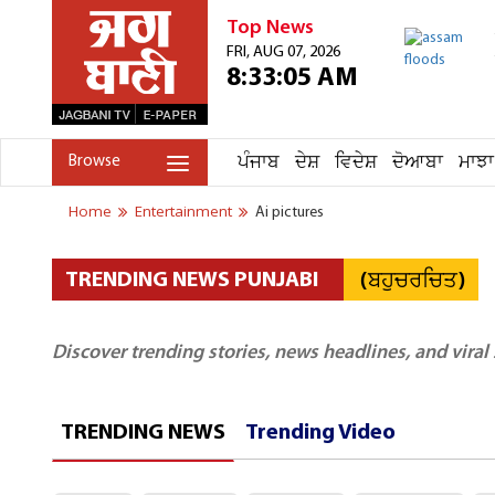
Top News
FRI, AUG 07, 2026
8:33:05 AM
ਪੰਜਾਬ
ਦੇਸ਼
ਵਿਦੇਸ਼
ਦੋਆਬਾ
ਮਾਝਾ
Browse
Home
Entertainment
Ai pictures
(ਬਹੁਚਰਚਿਤ)
TRENDING NEWS PUNJABI
Discover trending stories, news headlines, and viral
TRENDING NEWS
Trending Video