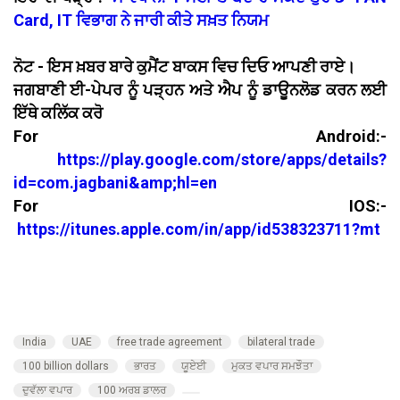
Card, IT ਵਿਭਾਗ ਨੇ ਜਾਰੀ ਕੀਤੇ ਸਖ਼ਤ ਨਿਯਮ
ਨੋਟ - ਇਸ ਖ਼ਬਰ ਬਾਰੇ ਕੁਮੈਂਟ ਬਾਕਸ ਵਿਚ ਦਿਓ ਆਪਣੀ ਰਾਏ।
ਜਗਬਾਣੀ ਈ-ਪੇਪਰ ਨੂੰ ਪੜ੍ਹਨ ਅਤੇ ਐਪ ਨੂੰ ਡਾਊਨਲੋਡ ਕਰਨ ਲਈ
ਇੱਥੇ ਕਲਿੱਕ ਕਰੋ
For Android:-
https://play.google.com/store/apps/details?
id=com.jagbani&amp;hl=en
For IOS:-
https://itunes.apple.com/in/app/id538323711?mt
India
UAE
free trade agreement
bilateral trade
100 billion dollars
ਭਾਰਤ
ਯੂਏਈ
ਮੁਕਤ ਵਪਾਰ ਸਮਝੌਤਾ
ਦੁਵੱਲਾ ਵਪਾਰ
100 ਅਰਬ ਡਾਲਰ