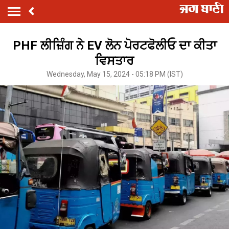
PHF ਲੀਜ਼ਿੰਗ ਨੇ EV ਲੋਨ ਪੋਰਟਫੋਲੀਓ ਦਾ ਕੀਤਾ
ਵਿਸਤਾਰ
Wednesday, May 15, 2024 - 05:18 PM (IST)