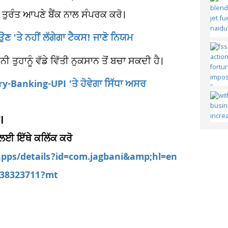
ਂ ਤੁਰੰਤ ਆਪਣੇ ਬੈਂਕ ਨਾਲ ਸੰਪਰਕ ਕਰੋ।
ਣ 'ਤੇ ਨਹੀਂ ਲੱਗੇਗਾ ਟੈਕਸ! ਜਾਣੋ ਨਿਯਮ
ਤੁਹਾਨੂੰ ਵੱਡੇ ਵਿੱਤੀ ਨੁਕਸਾਨ ਤੋਂ ਬਚਾ ਸਕਦੀ ਹੈ।
y-Banking-UPI 'ਤੇ ਹੋਵੇਗਾ ਸਿੱਧਾ ਅਸਰ
।
 ਲਈ ਇੱਥੇ ਕਲਿੱਕ ਕਰੋ
/apps/details?id=com.jagbani&amp;hl=en
d538323711?mt