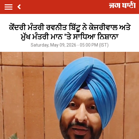
ਕੇਂਦਰੀ ਮੰਤਰੀ ਰਵਨੀਤ ਬਿੱਟੂ ਨੇ ਕੇਜਰੀਵਾਲ ਅਤੇ
ਮੁੱਖ ਮੰਤਰੀ ਮਾਨ ''ਤੇ ਸਾਧਿਆ ਨਿਸ਼ਾਨਾ
Saturday, May 09, 2026 - 05:00 PM (IST)