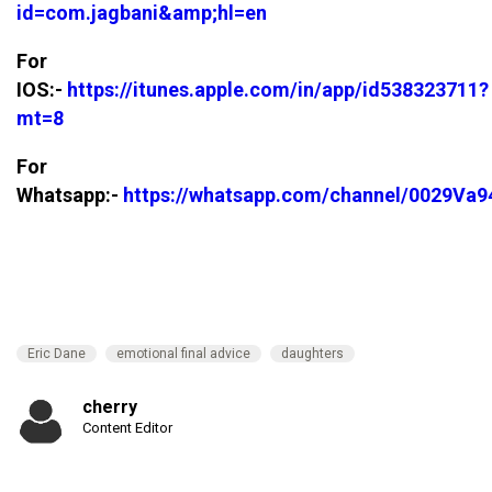
id=com.jagbani&amp;hl=en
For
IOS:-
https://itunes.apple.com/in/app/id538323711?
mt=8
For
Whatsapp:-
https://whatsapp.com/channel/0029V
Eric Dane
emotional final advice
daughters
cherry
Content Editor