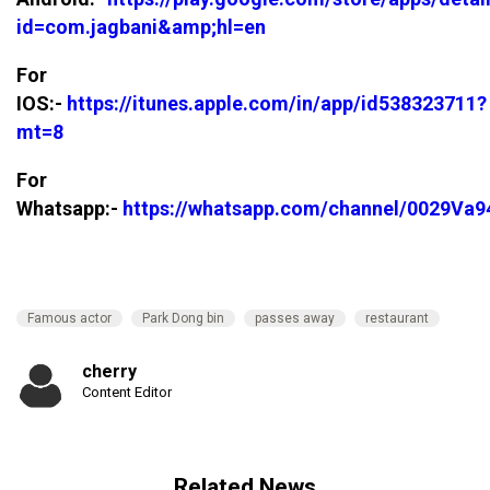
id=com.jagbani&amp;hl=en
For
IOS:-
https://itunes.apple.com/in/app/id538323711?
mt=8
For
Whatsapp:-
https://whatsapp.com/channel/0029V
Famous actor
Park Dong bin
passes away
restaurant
cherry
Content Editor
Related News