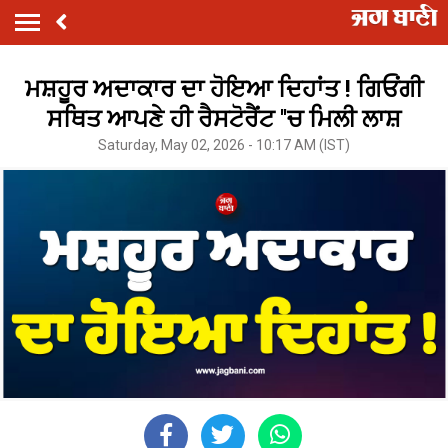
ਮਸ਼ਹੂਰ ਅਦਾਕਾਰ ਦਾ ਹੋਇਆ ਦਿਹਾਂਤ ! ਗਿਓਂਗੀ
ਸਥਿਤ ਆਪਣੇ ਹੀ ਰੈਸਟੋਰੈਂਟ ''ਚ ਮਿਲੀ ਲਾਸ਼
Saturday, May 02, 2026 - 10:17 AM (IST)