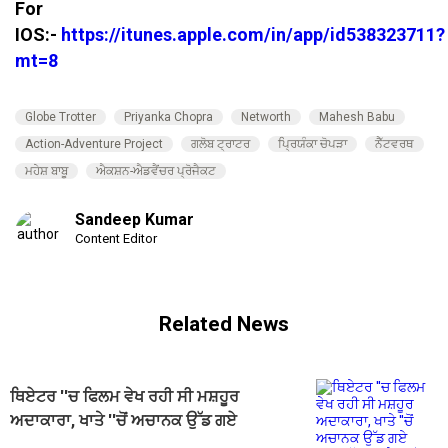
For
IOS:-
https://itunes.apple.com/in/app/id538323711?
mt=8
Globe Trotter
Priyanka Chopra
Networth
Mahesh Babu
Action-Adventure Project
ਗਲੋਬ ਟ੍ਰਾਟਰ
ਪ੍ਰਿਯੰਕਾ ਚੋਪੜਾ
ਨੈੱਟਵਰਥ
ਮਹੇਸ਼ ਬਾਬੂ
ਐਕਸ਼ਨ-ਐਡਵੈਂਚਰ ਪ੍ਰੋਜੈਕਟ
Sandeep Kumar
Content Editor
Related News
ਥਿਏਟਰ ''ਚ ਫਿਲਮ ਵੇਖ ਰਹੀ ਸੀ ਮਸ਼ਹੂਰ
ਅਦਾਕਾਰਾ, ਖਾਤੇ ''ਚੋਂ ਅਚਾਨਕ ਉੱਡ ਗਏ
2.44 ਲੱਖ ਰੁਪਏ, ਜਾਣੋ ਕੀ ਹੈ ਮਾਮਲਾ