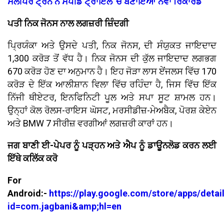
ਸਲੀਪਰ ਟ੍ਰੇਨ ਨੇ ਸਪੀਡ ਟ੍ਰਾਇਲ '
ਚ ਬਣਾਇਆ ਨਵਾਂ ਰਿਕਾਰਡ
ਪਤੀ ਨਿਕ ਜੋਨਸ ਨਾਲ ਲਗਜ਼ਰੀ ਜ਼ਿੰਦਗੀ
ਪ੍ਰਿਯੰਕਾ ਅਤੇ ਉਸਦੇ ਪਤੀ, ਨਿਕ ਜੋਨਸ, ਦੀ ਸੰਯੁਕਤ ਜਾਇਦਾਦ
₹1,300 ਕਰੋੜ ਤੋਂ ਵੱਧ ਹੈ। ਨਿਕ ਜੋਨਸ ਦੀ ਕੁੱਲ ਜਾਇਦਾਦ ਲਗਭਗ
₹670 ਕਰੋੜ ਹੋਣ ਦਾ ਅਨੁਮਾਨ ਹੈ। ਇਹ ਜੋੜਾ ਲਾਸ ਏਂਜਲਸ ਵਿੱਚ ₹170
ਕਰੋੜ ਦੇ ਇੱਕ ਆਲੀਸ਼ਾਨ ਵਿਲਾ ਵਿੱਚ ਰਹਿੰਦਾ ਹੈ, ਜਿਸ ਵਿੱਚ ਇੱਕ
ਨਿੱਜੀ ਥੀਏਟਰ, ਇਨਫਿਨਿਟੀ ਪੂਲ ਅਤੇ ਸਪਾ ਸੂਟ ਸ਼ਾਮਲ ਹਨ।
ਉਨ੍ਹਾਂ ਕੋਲ ਰੋਲਸ-ਰਾਇਸ ਘੋਸਟ, ਮਰਸੀਡੀਜ਼-ਮੇਅਬੈਕ, ਪੋਰਸ਼ ਕੇਏਨ
ਅਤੇ BMW 7 ਸੀਰੀਜ਼ ਵਰਗੀਆਂ ਲਗਜ਼ਰੀ ਕਾਰਾਂ ਹਨ।
ਜਗ ਬਾਣੀ ਈ-ਪੇਪਰ ਨੂੰ ਪੜ੍ਹਨ ਅਤੇ ਐਪ ਨੂੰ ਡਾਊਨਲੋਡ ਕਰਨ ਲਈ
ਇੱਥੇ ਕਲਿੱਕ ਕਰੋ
For
Android:-
https://play.google.com/store/apps/detai
id=com.jagbani&amp;hl=en