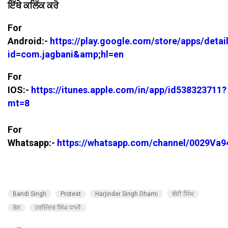
ਇੱਥੇ ਕਲਿੱਕ ਕਰੋ
For
Android:-
https://play.google.com/store/apps/detai
id=com.jagbani&amp;hl=en
For
IOS:-
https://itunes.apple.com/in/app/id538323711?
mt=8
For
Whatsapp:-
https://whatsapp.com/channel/0029V
Bandi Singh
Protest
Harjinder Singh Dhami
ਬੰਦੀ ਸਿੰਘ
ਰੋਸ
ਹਰਜਿੰਦਰ ਸਿੰਘ ਧਾਮੀ