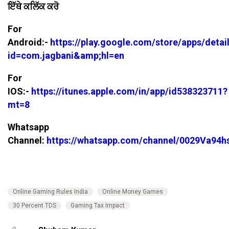
ਇੱਥੇ ਕਲਿੱਕ ਕਰੋ
For
Android:-
https://play.google.com/store/apps/detai
id=com.jagbani&amp;hl=en
For
IOS:-
https://itunes.apple.com/in/app/id538323711?
mt=8
Whatsapp
Channel:
https://whatsapp.com/channel/0029Va94
Online Gaming Rules India
Online Money Games
30 Percent TDS
Gaming Tax Impact