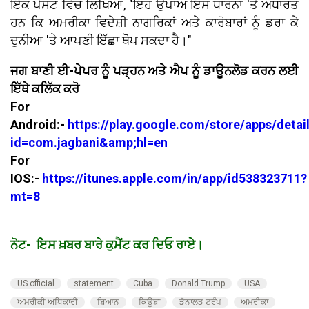
ਇੱਕ ਪੋਸਟ ਵਿੱਚ ਲਿਖਿਆ, "ਇਹ ਉਪਾਅ ਇਸ ਧਾਰਨਾ 'ਤੇ ਅਧਾਰਤ
ਹਨ ਕਿ ਅਮਰੀਕਾ ਵਿਦੇਸ਼ੀ ਨਾਗਰਿਕਾਂ ਅਤੇ ਕਾਰੋਬਾਰਾਂ ਨੂੰ ਡਰਾ ਕੇ
ਦੁਨੀਆ 'ਤੇ ਆਪਣੀ ਇੱਛਾ ਥੋਪ ਸਕਦਾ ਹੈ।"
ਜਗ ਬਾਣੀ ਈ-ਪੇਪਰ ਨੂੰ ਪੜ੍ਹਨ ਅਤੇ ਐਪ ਨੂੰ ਡਾਊਨਲੋਡ ਕਰਨ ਲਈ
ਇੱਥੇ ਕਲਿੱਕ ਕਰੋ
For
Android:-
https://play.google.com/store/apps/detai
id=com.jagbani&amp;hl=en
For
IOS:-
https://itunes.apple.com/in/app/id538323711?
mt=8
ਨੋਟ- ਇਸ ਖ਼ਬਰ ਬਾਰੇ ਕੁਮੈਂਟ ਕਰ ਦਿਓ ਰਾਏ।
US official
statement
Cuba
Donald Trump
USA
ਅਮਰੀਕੀ ਅਧਿਕਾਰੀ
ਬਿਆਨ
ਕਿਊਬਾ
ਡੋਨਾਲਡ ਟਰੰਪ
ਅਮਰੀਕਾ