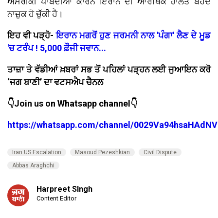
ਅਮਰੀਕੀ ਪਾਬੰਦੀਆਂ ਕਾਰਨ ਇਰਾਨ ਦੀ ਆਰਥਿਕ ਹਾਲਤ ਬੇਹੱਦ
ਨਾਜ਼ੁਕ ਹੋ ਚੁੱਕੀ ਹੈ।
ਇਹ ਵੀ ਪੜ੍ਹੋ-
ਇਰਾਨ ਮਗਰੋਂ ਹੁਣ ਜਰਮਨੀ ਨਾਲ 'ਪੰਗਾ' ਲੈਣ ਦੇ ਮੂਡ
'ਚ ਟਰੰਪ ! 5,000 ਫ਼ੌਜੀ ਜਵਾਨ...
ਤਾਜ਼ਾ ਤੇ ਵੱਡੀਆਂ ਖ਼ਬਰਾਂ ਸਭ ਤੋਂ ਪਹਿਲਾਂ ਪੜ੍ਹਨ ਲਈ ਜੁਆਇਨ ਕਰੋ
‘ਜਗ ਬਾਣੀ’ ਦਾ ਵਟਸਐਪ ਚੈਨਲ
👇Join us on Whatsapp channel👇
https://whatsapp.com/channel/0029Va94hsaHAdNV
Iran US Escalation
Masoud Pezeshkian
Civil Dispute
Abbas Araghchi
Harpreet SIngh
Content Editor