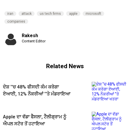
iran
attack
us tech firms
apple
microsoft
companies
Rakesh
Content Editor
Related News
ਦੇਸ਼ ''ਚ 48% ਫੀਸਦੀ ਕੰਮ ਕਰੇਗਾ
ਏਆਈ, 12% ਨੌਕਰੀਆਂ ''ਤੇ ਮੰਡਰਾਇਆ
ਖਤਰਾ
Apple ਦਾ ਵੱਡਾ ਫੈਸਲਾ, ਟੈਲੀਗ੍ਰਾਮ ਨੂੰ
ਐਪਲ ਸਟੋਰ ਤੋਂ ਹਟਾਇਆ