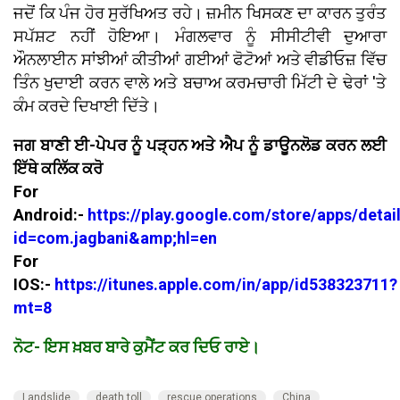
ਜਦੋਂ ਕਿ ਪੰਜ ਹੋਰ ਸੁਰੱਖਿਅਤ ਰਹੇ। ਜ਼ਮੀਨ ਖਿਸਕਣ ਦਾ ਕਾਰਨ ਤੁਰੰਤ
ਸਪੱਸ਼ਟ ਨਹੀਂ ਹੋਇਆ। ਮੰਗਲਵਾਰ ਨੂੰ ਸੀਸੀਟੀਵੀ ਦੁਆਰਾ
ਔਨਲਾਈਨ ਸਾਂਝੀਆਂ ਕੀਤੀਆਂ ਗਈਆਂ ਫੋਟੋਆਂ ਅਤੇ ਵੀਡੀਓਜ਼ ਵਿੱਚ
ਤਿੰਨ ਖੁਦਾਈ ਕਰਨ ਵਾਲੇ ਅਤੇ ਬਚਾਅ ਕਰਮਚਾਰੀ ਮਿੱਟੀ ਦੇ ਢੇਰਾਂ 'ਤੇ
ਕੰਮ ਕਰਦੇ ਦਿਖਾਈ ਦਿੱਤੇ।
ਜਗ ਬਾਣੀ ਈ-ਪੇਪਰ ਨੂੰ ਪੜ੍ਹਨ ਅਤੇ ਐਪ ਨੂੰ ਡਾਊਨਲੋਡ ਕਰਨ ਲਈ
ਇੱਥੇ ਕਲਿੱਕ ਕਰੋ
For
Android:-
https://play.google.com/store/apps/detai
id=com.jagbani&amp;hl=en
For
IOS:-
https://itunes.apple.com/in/app/id538323711?
mt=8
ਨੋਟ- ਇਸ ਖ਼ਬਰ ਬਾਰੇ ਕੁਮੈਂਟ ਕਰ ਦਿਓ ਰਾਏ।
Landslide
death toll
rescue operations
China