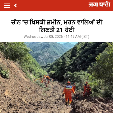
ਚੀਨ ''ਚ ਖਿਸਕੀ ਜ਼ਮੀਨ, ਮਰਨ ਵਾਲਿਆਂ ਦੀ
ਗਿਣਤੀ 21 ਹੋਈ
Wednesday, Jul 08, 2026 - 11:49 AM (IST)