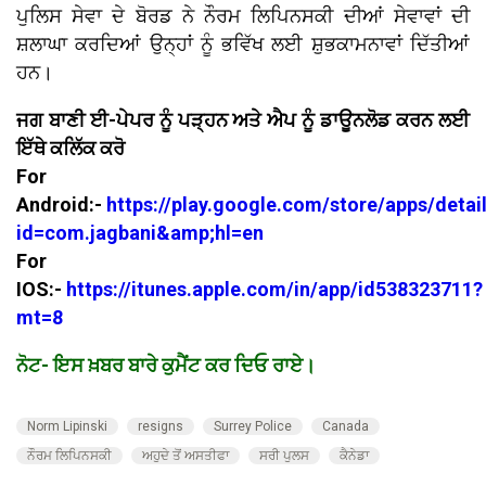
ਪੁਲਿਸ ਸੇਵਾ ਦੇ ਬੋਰਡ ਨੇ ਨੌਰਮ ਲਿਪਿਨਸਕੀ ਦੀਆਂ ਸੇਵਾਵਾਂ ਦੀ
ਸ਼ਲਾਘਾ ਕਰਦਿਆਂ ਉਨ੍ਹਾਂ ਨੂੰ ਭਵਿੱਖ ਲਈ ਸ਼ੁਭਕਾਮਨਾਵਾਂ ਦਿੱਤੀਆਂ
ਹਨ।
ਜਗ ਬਾਣੀ ਈ-ਪੇਪਰ ਨੂੰ ਪੜ੍ਹਨ ਅਤੇ ਐਪ ਨੂੰ ਡਾਊਨਲੋਡ ਕਰਨ ਲਈ
ਇੱਥੇ ਕਲਿੱਕ ਕਰੋ
For
Android:-
https://play.google.com/store/apps/detai
id=com.jagbani&amp;hl=en
For
IOS:-
https://itunes.apple.com/in/app/id538323711?
mt=8
ਨੋਟ- ਇਸ ਖ਼ਬਰ ਬਾਰੇ ਕੁਮੈਂਟ ਕਰ ਦਿਓ ਰਾਏ।
Norm Lipinski
resigns
Surrey Police
Canada
ਨੌਰਮ ਲਿਪਿਨਸਕੀ
ਅਹੁਦੇ ਤੋਂ ਅਸਤੀਫਾ
ਸਰੀ ਪੁਲਸ
ਕੈਨੇਡਾ