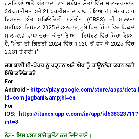
ਹਮਲਿਆਂ ਅਤੇ ਅੱਤਵਾਦ ਨਾਲ ਸਬੰਧਤ ਮੌਤਾਂ ਵਿੱਚ ਸਾਲ-ਦਰ-ਸਾਲ
34 ਪ੍ਰਤੀਸ਼ਤ ਅਤੇ 21 ਪ੍ਰਤੀਸ਼ਤ ਦਾ ਵਾਧਾ ਹੋਇਆ ਹੈ। ਸੈਂਟਰ ਫਾਰ
ਰਿਸਰਚ ਐਂਡ ਸਕਿਓਰਿਟੀ ਸਟੱਡੀਜ਼ (CRSS) ਦੀ ਸਾਲਾਨਾ
ਸੁਰੱਖਿਆ ਰਿਪੋਰਟ 2025 ਦੇ ਅਨੁਸਾਰ, ਸੂਬੇ ਵਿੱਚ ਹਿੰਸਾ ਵਿੱਚ ਪਿਛਲੇ
ਸਾਲ ਕਾਫ਼ੀ ਵਾਧਾ ਦਰਜ ਕੀਤਾ ਗਿਆ। ਰਿਪੋਰਟ ਵਿੱਚ ਕਿਹਾ ਗਿਆ
ਹੈ, "ਮੌਤਾਂ ਦੀ ਗਿਣਤੀ 2024 ਵਿੱਚ 1,620 ਤੋਂ ਵਧ ਕੇ 2025 ਵਿੱਚ
2,331 ਹੋ ਗਈ।"
ਜਗ ਬਾਣੀ ਈ-ਪੇਪਰ ਨੂੰ ਪੜ੍ਹਨ ਅਤੇ ਐਪ ਨੂੰ ਡਾਊਨਲੋਡ ਕਰਨ ਲਈ
ਇੱਥੇ ਕਲਿੱਕ ਕਰੋ
For
Android:-
https://play.google.com/store/apps/detai
id=com.jagbani&amp;hl=en
For
IOS:-
https://itunes.apple.com/in/app/id538323711?
mt=8
ਨੋਟ- ਇਸ ਖ਼ਬਰ ਬਾਰੇ ਕੁਮੈਂਟ ਕਰ ਦਿਓ ਰਾਏ।