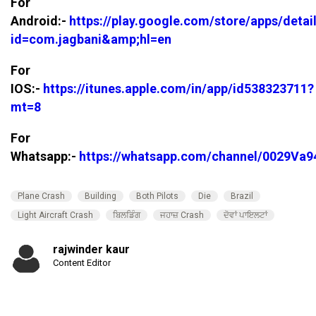
For
Android:-
https://play.google.com/store/apps/detai
id=com.jagbani&amp;hl=en
For
IOS:-
https://itunes.apple.com/in/app/id538323711?
mt=8
For
Whatsapp:-
https://whatsapp.com/channel/0029V
Plane Crash
Building
Both Pilots
Die
Brazil
Light Aircraft Crash
ਬਿਲਡਿੰਗ
ਜਹਾਜ਼ Crash
ਦੋਵਾਂ ਪਾਇਲਟਾਂ
rajwinder kaur
Content Editor