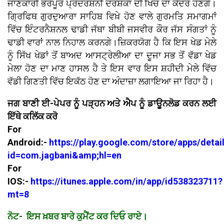
ਜਾਣਕਾਰੀ ਭਰਪੂਰ ਪ੍ਰਦਰਸ਼ਨੀ ਦਰਸ਼ਕਾਂ ਦੀ ਖਿੱਚ ਦਾ ਕੇਂਦਰ ਹੋਣਗੇ।
ਗ੍ਰਿਫਿਥ ਗੁਰਦੁਆਰਾ ਸਾਹਿਬ ਵਿਖ਼ੇ ਹੋਣ ਵਾਲੇ ਗੁਰਮਤਿ ਸਮਾਗਮਾਂ
ਵਿੱਚ ਇੰਟਰਨੈਸ਼ਨਲ ਢਾਡੀ ਜੱਥਾ ਬੀਬੀ ਜਸਵੀਰ ਕੌਰ ਜੱਸ ਸੰਗਤਾਂ ਨੂੰ
ਢਾਡੀ ਵਾਰਾਂ ਨਾਲ ਨਿਹਾਲ ਕਰਨਗੇ।ਜ਼ਿਕਰਯੋਗ ਹੈ ਕਿ ਇਸ ਖੇਡ ਮੇਲੇ
ਨੂੰ ਸਿੱਖ ਖੇਡਾਂ ਤੋਂ ਬਾਅਦ ਆਸਟ੍ਰੇਲੀਆ ਦਾ ਦੂਜਾ ਸਭ ਤੋਂ ਵੱਡਾ ਖੇਡ
ਮੇਲਾ ਹੋਣ ਦਾ ਮਾਣ ਹਾਸਲ ਹੈ ਤੇ ਇਸ ਵਾਰ ਇਸ ਸ਼ਹੀਦੀ ਮੇਲੇ ਵਿੱਚ
ਵੱਡੀ ਗਿਣਤੀ ਵਿੱਚ ਇਕੱਠ ਹੋਣ ਦਾ ਅੰਦਾਜ਼ਾ ਲਗਾਇਆ ਜਾ ਰਿਹਾ ਹੈ।
ਜਗ ਬਾਣੀ ਈ-ਪੇਪਰ ਨੂੰ ਪੜ੍ਹਨ ਅਤੇ ਐਪ ਨੂੰ ਡਾਊਨਲੋਡ ਕਰਨ ਲਈ
ਇੱਥੇ ਕਲਿੱਕ ਕਰੋ
For
Android:-
https://play.google.com/store/apps/detai
id=com.jagbani&amp;hl=en
For
IOS:-
https://itunes.apple.com/in/app/id538323711?
mt=8
ਨੋਟ- ਇਸ ਖ਼ਬਰ ਬਾਰੇ ਕੁਮੈਂਟ ਕਰ ਦਿਓ ਰਾਏ।